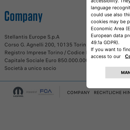
Company
Stellantis Europe S.p.A
Corso G. Agnelli 200, 10135 Torino, Italia
Registro Imprese Torino / Codice Fiscale n. 07973
Capitale Sociale Euro 850.000.000 i.v.
Società a unico socio
COMPANY
RECHTLICHE HI